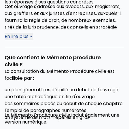
les réponses à ses questions concrètes.
Cet ouvrage s'adresse aux avocats, aux magistrats,
aux greffiers et aux juristes d'entreprises, auxquels il
fournira la règle de droit, de nombreux exemples
tirés de la jurisprudence, des conseils en stratégie
procédurale et la liste des juridictions de premier
En lire plus
degré et d'appel avec leur ressort.
Que contient le Mémento procédure
civile ?
La consultation du Mémento Procédure civile est
facilitée par :
un plan général très détaillé au début de l'ouvrage
une table alphabétique en fin d'ouvrage
des sommaires placés au début de chaque chapitre
l'emploi de paragraphes numérotés
Le Mémento Procédure civile inclut également une
un système de mots-repères en gras
version numérique.