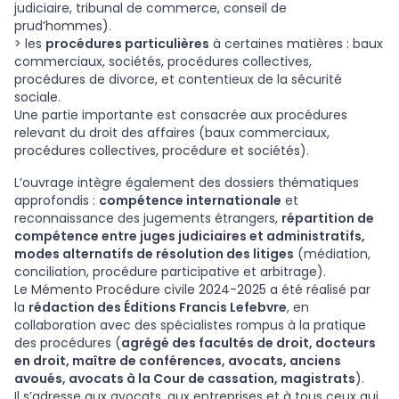
judiciaire, tribunal de commerce, conseil de
prud’hommes).
> les
procédures particulières
à certaines matières : baux
commerciaux, sociétés, procédures collectives,
procédures de divorce, et contentieux de la sécurité
sociale.
Une partie importante est consacrée aux procédures
relevant du droit des affaires (baux commerciaux,
procédures collectives, procédure et sociétés).
L’ouvrage intègre également des dossiers thématiques
approfondis :
compétence internationale
et
reconnaissance des jugements étrangers,
répartition de
compétence entre juges judiciaires et administratifs,
modes alternatifs de résolution des litiges
(médiation,
conciliation, procédure participative et arbitrage).
Le Mémento Procédure civile 2024-2025 a été réalisé par
la
rédaction des Éditions Francis Lefebvre
, en
collaboration avec des spécialistes rompus à la pratique
des procédures (
agrégé des facultés de droit, docteurs
en droit, maître de conférences, avocats, anciens
avoués, avocats à la Cour de cassation, magistrats
).
Il s’adresse aux avocats, aux entreprises et à tous ceux qui