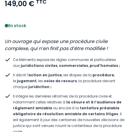
TTC
149,00 €
Voir le détail des avis
En stock
Un ouvrage qui expose une procédure civile
complexe, qui n’en finit pas d’être modifiée !
Ce Mémento expose les règles communes et particulières
aux
juridictions civiles
,
commerciales
,
prud'homales ;
Il décrit l'
action en justice
, les étapes de la
procédure
,
le
jugement
, les
voies de recours
, la procédure devant
chaque
juridiction ;
Il intègre les dernières réformes de la procédure civile et
notamment celles relatives à
la césure et à l’audience de
règlement amiable
ou encore à la
tentative préalable
obligatoire de résolution amiable de certains litiges
. Il
est également à jour des centaines de nouvelles décisions de
justice qui sont venues nourrir le contentieux de la procédure
civile.