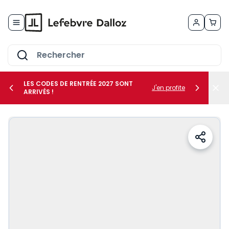
Allez au contenu
LES CODES DE RENTRÉE 2027 SONT
J'en profite
ARRIVÉS !
her le sous-menu Vos métiers
her le sous-menu Vos besoins