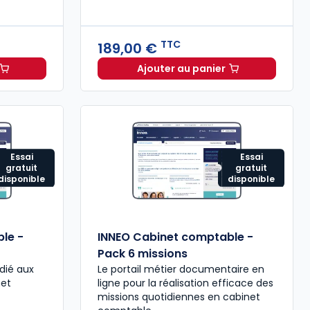
TTC
189,00 €
Ajouter au panier
binet comptable - Missions comptables et fiscales à 99,08
Mémento Intégration fi
Essai
Essai
gratuit
gratuit
disponible
disponible
le -
INNEO Cabinet comptable -
Pack 6 missions
dié aux
Le portail métier documentaire en
net
ligne pour la réalisation efficace des
missions quotidiennes en cabinet