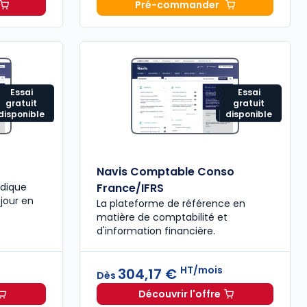
Pré-commander
Fiscal 2026 à 215,00 € TTC
T
Mémento Comptable 202
Essai
Essai
gratuit
gratuit
disponible
disponible
Navis Comptable Conso
idique
France/IFRS
 jour en
La plateforme de référence en
matière de comptabilité et
d'information financière.
s
HT/mois
304,17 €
Dès
Découvrir l'offre
scal à partir de
Dès
440,58 €
HT/mois
Navis Comptable Conso 