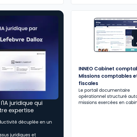
INNEO Cabinet comptab
Missions comptables e
fiscales
Le portail documentaire
opérationnel structuré aut
, l'IA juridique qui
missions exercées en cabi
tre expertise
ductivité décuplée en un
sus juridiques et