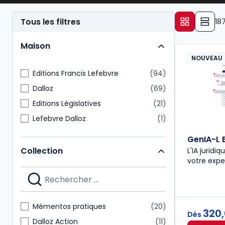
Tous les filtres
18
Maison
NOUVEAU
Editions Francis Lefebvre
94
Dalloz
69
Editions Législatives
21
Lefebvre Dalloz
1
GenIA-L 
Collection
L'IA juridiq
votre expe
Mémentos pratiques
20
320
Dès
Dalloz Action
11