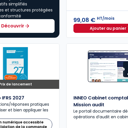
tifs simplifiés
es et structures protégées
conformité
HT/mois
99,08 €
Découvrir
Ajouter au panier
INNEO Ca
Prix de lancement
 IFRS 2027
INNEO Cabinet comptab
tions/réponses pratiques
Mission audit
ser et bien appliquer les
Le portail documentaire dé
opérations d’audit en cabi
n numérique accessible
alidation de la commande