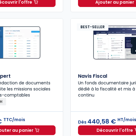
écouvrir l'offre
Ajouter au panier
GenIA-L Expert-comptable à partir de
Dès
320,00 €
Mémento 
H
BEST-SELLER
pert
Navis Fiscal
 rédaction de documents
Un fonds documentaire jur
lite les missions sociales
dédié à la fiscalité et mis à
ts-comptables
continu
RH
TTC/mois
HT/moi
 €
440,58 €
Dès
outer au panier
Découvrir l'offre
Oppus Expert à 121,00 €
TTC/mois
Navis Fi