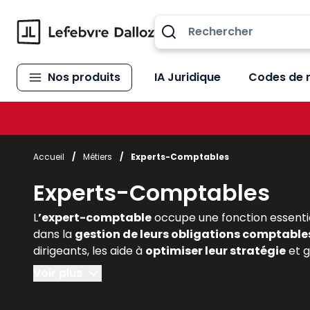
Allez au contenu
Nos produits
IA Juridique
Codes de 
Accueil
/
Métiers
/
Experts-Comptables
Experts-Comptables
L
’expert-comptable
occupe une fonction essentie
dans la
gestion de leurs obligations comptables,
dirigeants, les aide à
optimiser leur stratégie
et g
comprendre l’importance de cette profession régle
Voir plus
Dalloz
offrent une
expertise reconnue
et actuali
qui transforment la profession. Ils constituent des 