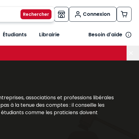
Connexion
Étudiants
Librairie
Besoin d'aide
os métiers
her le sous-menu Vos besoins
prises, associations et professions libérales
e pas à la tenue des comptes : il conseille les
Les étudiants comme les praticiens doivent
xperts-comptables
. Les
ouvrages Lefebvre
olutions législatives, fiscales et numériques
 et les enjeux de cette activité stratégique.