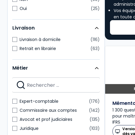
administra
Oui
25
Vos équip
en toute 
Livraison
Livraison à domicile
116
Retrait en librairie
63
Métier
Expert-comptable
176
Mémento
1 300 ques
Commissaire aux comptes
142
pour maîtri
Avocat et prof judiciaires
135
IFRS
Juridique
103
Versio
dès v