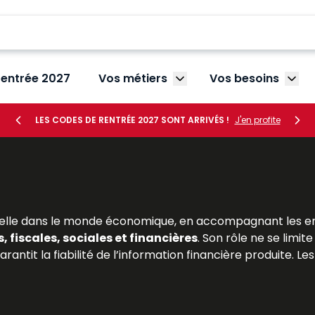
rentrée 2027
Vos métiers
Vos besoins
Afficher le sous-menu V
Affic
LES CODES DE RENTRÉE 2027 SONT ARRIVÉS !
J'en profite
lle dans le monde économique, en accompagnant les entre
 fiscales, sociales et financières
. Son rôle ne se limit
arantit la fiabilité de l’information financière produite. 
mentée, dont l’exercice est encadré par l’
Ordre des e
sée en matière d’expertise comptable, en intégrant les
év
outils précieux pour appréhender les missions, la formation