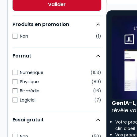
Economie
12
Valider
Multimatières
11
Produits en promotion
Non
1
Format
Numérique
103
Physique
89
Bi-média
16
Logiciel
7
GenIA-L
révèle vo
Essai gratuit
Votre pro
clin d’oeil
Vos proces
Non
50