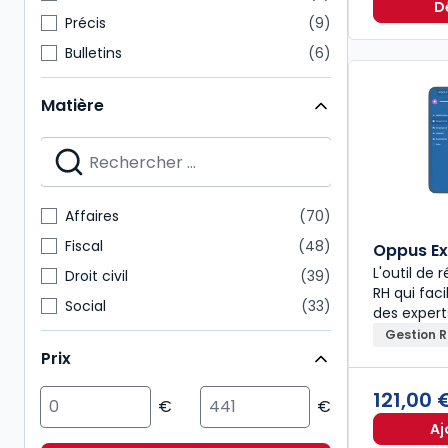
D
Précis
9
Bulletins
6
Thèmes et commentaires
6
Matière
Dossiers pratiques
5
Revues d'actualité
5
Autres brochés
4
Cours
4
Affaires
70
Mémentos experts
4
Fiscal
48
Oppus Ex
L'outil de
Droit civil
39
RH qui faci
Social
33
des exper
Gestion 
Droit comptable
27
Prix
Droit public
21
121,00
Immobilier
16
Patrimoine
15
Aj