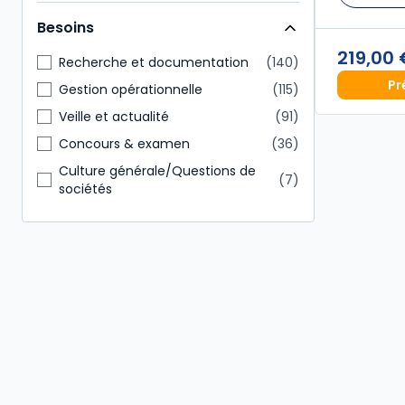
Administratif et financier
86
Besoins
Direction générale
77
219,00
Notaire
65
Recherche et documentation
140
Pr
Enseignants
55
Gestion opérationnelle
115
Étudiants
55
Veille et actualité
91
Conseiller en gestion patrimoine
36
Concours & examen
36
Culture générale/Questions de
7
sociétés