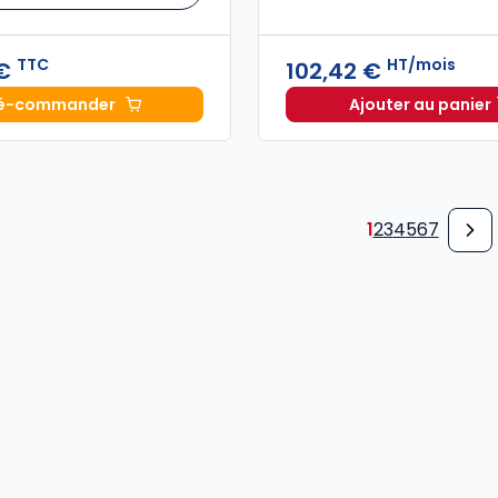
TTC
HT/mois
 €
102,42 €
é-commander
Ajouter au panier
Mémento IFRS 2027 à 219,00 € TTC
INNEO Ca
1
2
3
4
5
6
7