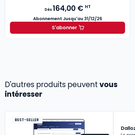
164,00 €
HT
Dès
Abonnement Jusqu'au 31/12/26
S'abonner
L'appel expert à partir de 
D'autres produits peuvent
vous
intéresser
BEST-SELLER
Dallo
Le pre