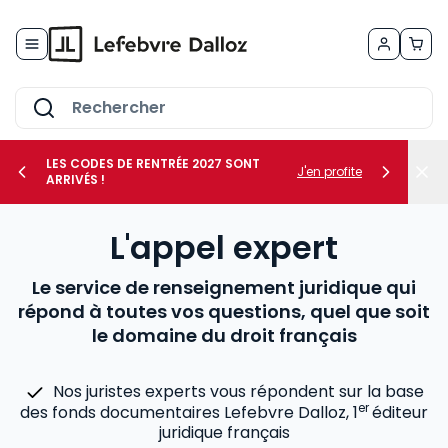
Allez au contenu
LES CODES DE RENTRÉE 2027 SONT
J'en profite
ARRIVÉS !
her le sous-menu Vos métiers
L'appel expert
her le sous-menu Vos besoins
Le service de renseignement juridique qui
répond à toutes vos questions, quel que soit
le domaine du droit français
Nos juristes experts vous répondent sur la base
er
des fonds documentaires Lefebvre Dalloz, 1
éditeur
juridique français