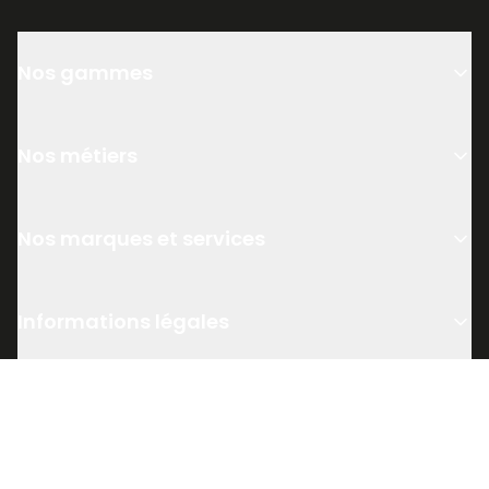
Nos gammes
Nos métiers
Nos marques et services
Informations légales
Top recherches
© Lefebvre Dalloz, 2026