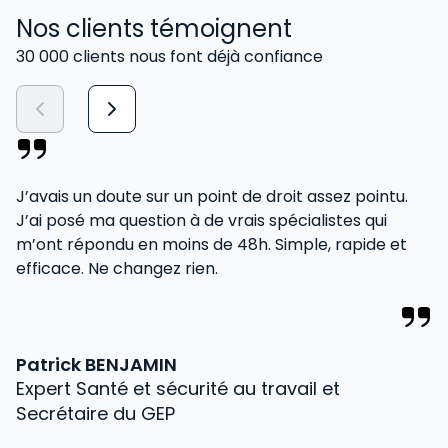
Nos clients témoignent
30 000 clients nous font déjà confiance
J’avais un doute sur un point de droit assez pointu.
L
J’ai posé ma question à de vrais spécialistes qui
dé
m’ont répondu en moins de 48h. Simple, rapide et
to
efficace. Ne changez rien.
pr
se
Patrick BENJAMIN
Expert Santé et sécurité au travail et
L
R
Secrétaire du GEP
Au