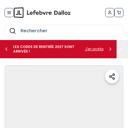
Allez au contenu
LES CODES DE RENTRÉE 2027 SONT
J'en profite
ARRIVÉS !
her le sous-menu Vos métiers
her le sous-menu Vos besoins