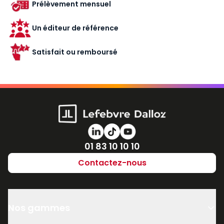
Prélèvement mensuel
Un éditeur de référence
Satisfait ou remboursé
Numéro de téléphone
01 83 10 10 10
Contactez-nous
Nos gammes