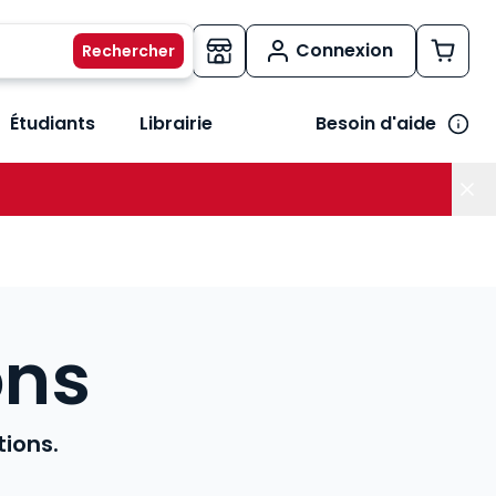
Connexion
Étudiants
Librairie
Besoin d'aide
os métiers
her le sous-menu Vos besoins
ons
tions.