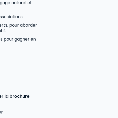
gage naturel et
ssociations
perts, pour aborder
tif.
es pour gagner en
r la brochure
er