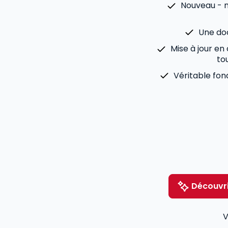
Nouveau - m
Une doc
Mise à jour en
tou
Véritable fo
Découvri
V