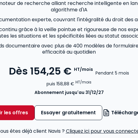
oteur de recherche alliant recherche intelligente en lan
algorithme d'IA
umentation experte, couvrant l'intégralité du droit des a
 continu grâce à la veille pointue et rigoureuse de nos ex
tes les situations et les spécificités liées au statut associa
nds documentaire avec plus de 400 modèles de formulair
efficacité au quotidien
Dès
154,25 €
HT/mois
Pendant 5 mois
HT/mois
puis
158,88 €
Abonnement
jusqu'au 31/12/27
r les offres
Essayer gratuitement
Télécharge
ous êtes déjà client Navis ?
Cliquez ici pour vous connect