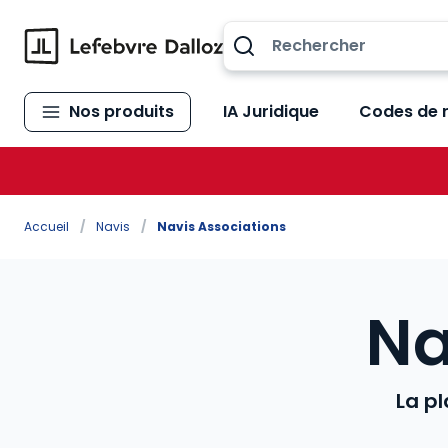
Allez au contenu
Nos produits
IA Juridique
Codes de 
Accueil
/
Navis
/
Navis Associations
Na
La pl