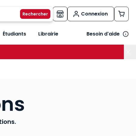
Connexion
Étudiants
Librairie
Besoin d'aide
os métiers
her le sous-menu Vos besoins
ons
tions.