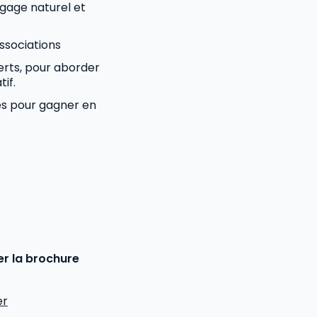
gage naturel et
ssociations
perts, pour aborder
tif.
es pour gagner en
r la brochure
er