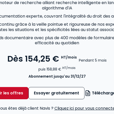
oteur de recherche alliant recherche intelligente en lan
algorithme d'IA
umentation experte, couvrant l'intégralité du droit des a
 continu grâce à la veille pointue et rigoureuse de nos ex
tes les situations et les spécificités liées au statut associa
nds documentaire avec plus de 400 modèles de formulair
efficacité au quotidien
Dès
154,25 €
HT/mois
Pendant 5 mois
HT/mois
puis
158,88 €
Abonnement
jusqu'au 31/12/27
r les offres
Essayer gratuitement
Télécharge
ous êtes déjà client Navis ?
Cliquez ici pour vous connect