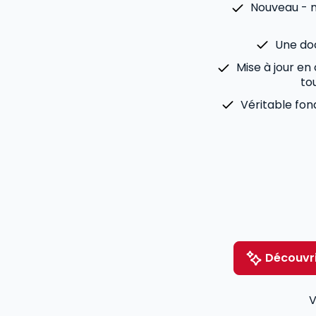
Nouveau - m
Une doc
Mise à jour en
tou
Véritable fo
Découvri
V