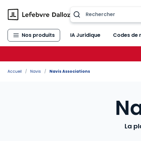
Allez au contenu
Nos produits
IA Juridique
Codes de 
Accueil
/
Navis
/
Navis Associations
Na
La pl