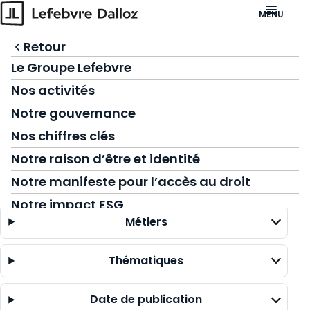
Accéder à l'en-tête
MENU
Accéder au contenu principal
Intelligence Artificielle
Retour
Retour
Retour
Accéder au footer
:
Accueil
Ressources
Vos métiers
Notre révolution IA
Avocats et professions judiciaires
Le Groupe Lefebvre
Ressources
IA juridique - découvrez GenIA‑L
Experts-Comptables
Nos activités
Ressources
Agenda
Fonctions RH
Notre gouvernance
Notre groupe
Filtrer
Fonctions juridiques
Nos chiffres clés
par
Nous rejoindre
Fonctions financières et comptables
Notre raison d’être et identité
Contact
Représentants du personnel
Notre manifeste pour l’accès au droit
Type de ressource
Notaires
Notre impact ESG
Métiers
Responsables HSE
Prospective
Responsables Patrimoine immobilier
Communiqués de presse
Thématiques
Responsables Formation
Nominations
Date de publication