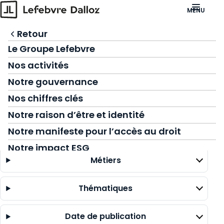
Accéder à l'en-tête
MENU
Accéder au contenu principal
Intelligence Artificielle
Retour
Retour
Retour
Accéder au footer
:
Accueil
Ressources
Vos métiers
Notre révolution IA
Avocats et professions judiciaires
Le Groupe Lefebvre
Ressources
IA juridique - découvrez GenIA‑L
Experts-Comptables
Nos activités
Ressources
Agenda
Fonctions RH
Notre gouvernance
Notre groupe
Filtrer
Fonctions juridiques
Nos chiffres clés
par
Nous rejoindre
Fonctions financières et comptables
Notre raison d’être et identité
Contact
Représentants du personnel
Notre manifeste pour l’accès au droit
Type de ressource
Notaires
Notre impact ESG
Métiers
Responsables HSE
Prospective
Responsables Patrimoine immobilier
Communiqués de presse
Thématiques
Responsables Formation
Nominations
Date de publication