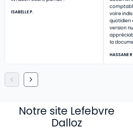
comptable 
ISABELLE P.
voire ind
quotidien
version n
appréciab
la docume
HASSANE R
Notre site Lefebvre
Dalloz