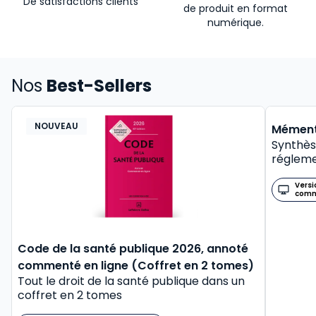
De satisfactions clients
de produit en format
numérique.
Nos
Best-Sellers
NOUVEAU
BEST-
Mément
Synthès
régleme
Versi
com
Code de la santé publique 2026, annoté
commenté en ligne (Coffret en 2 tomes)
Tout le droit de la santé publique dans un
coffret en 2 tomes