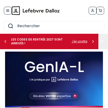
Allez au contenu
LES CODES DE RENTRÉE 2027 SONT
J'en profite
ARRIVÉS !
her le sous-menu Vos métiers
her le sous-menu Vos besoins