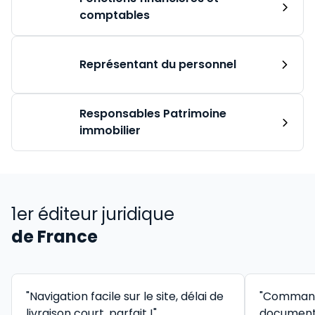
comptables
Représentant du personnel
Responsables Patrimoine
immobilier
1er éditeur juridique
de France
"Navigation facile sur le site, délai de
"Command
livraison court, parfait !"
documenta