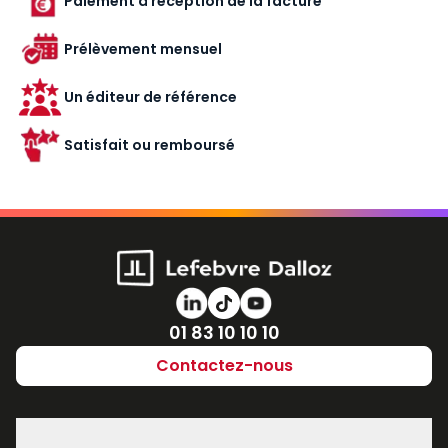
Paiement à réception de la facture
Prélèvement mensuel
Un éditeur de référence
Satisfait ou remboursé
Numéro de téléphone
01 83 10 10 10
Contactez-nous