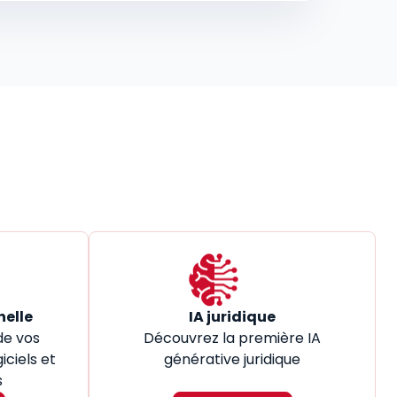
nelle
IA juridique
de vos
Découvrez la première IA
iciels et
générative juridique
s