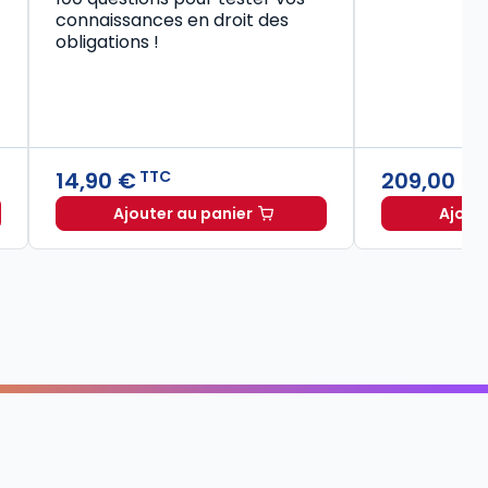
connaissances en droit des
obligations !
14,90 €
209,00 €
TTC
Ajouter au panier
Ajout
Code civil 2027, annoté à TTC