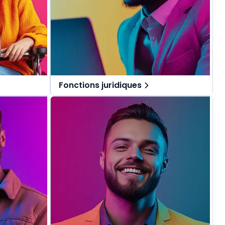
Fonctions juridiques
pécialement
Des solutions tout-en-un, spécialement
.
pensées pour les fonctions juridiques.
repérer dans
Une offre globale pour vous repérer dans
vos missions au quotidien.