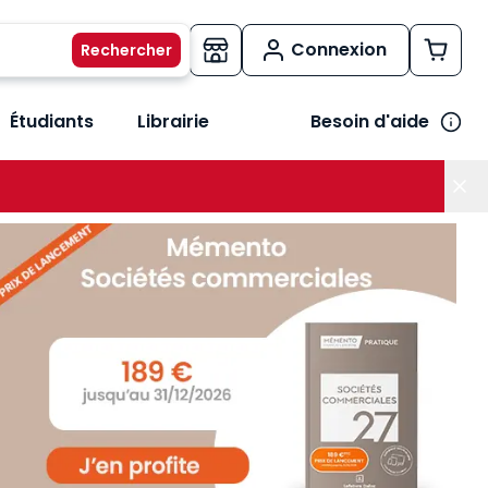
Connexion
Étudiants
Librairie
Besoin d'aide
os métiers
her le sous-menu Vos besoins