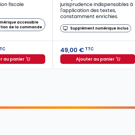
on fiscale
jurisprudence indispensables à
l'application des textes,
constamment enrichies.
umérique accessible
ation de la commande
Supplément numérique inclus
49,00 €
TC
TTC
r au panier
Ajouter au panier
Mémento Fiscal 2026 à TTC
Code de la santé publique 2026, annoté commenté en ligne (Coffret en 2 tomes) à TTC