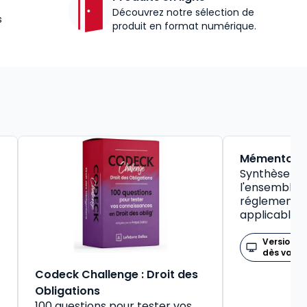
Découvrez notre sélection de
s
produit en format numérique.
BEST-SELLER
Mémento So
Synthèse pr
l'ensemble d
réglementat
applicable
Version n
dès valid
Codeck Challenge : Droit des
Obligations
100 questions pour tester vos