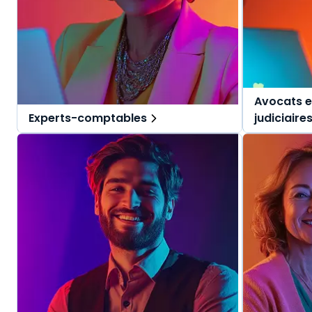
Avocats e
Experts-comptables
judiciaire
Des solutions tout-en-un, spécialement
Des solutio
pensées pour l'expert-comptable et ses
pensées pou
collaborateurs.
judiciaires.
Une offre globale pour vous repérer dans
Une offre g
vos missions au quotidien.
vos mission