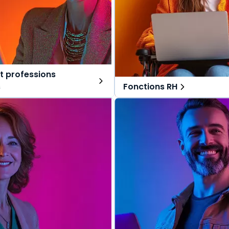
t professions
s
Fonctions RH
ns tout-en-un, spécialement
Des solutions tout-en-un, s
r les avocats et professions
pensées pour les fonctions RH
Une offre globale pour vous 
lobale pour vous repérer dans
vos missions au quotidien.
s au quotidien.