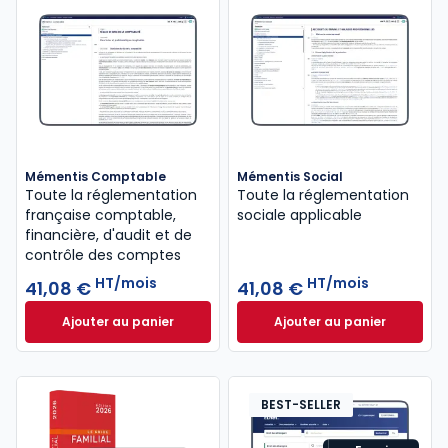
Mémentis Comptable
Mémentis Social
Toute la réglementation
Toute la réglementation
française comptable,
sociale applicable
financière, d'audit et de
contrôle des comptes
HT/mois
HT/mois
41,08 €
41,08 €
Ajouter au panier
Ajouter au panier
Mémentis Comptable à 41,08 €
HT/mois
Mémentis Social à
BEST-SELLER