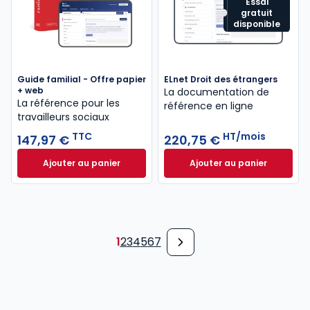
Essai
gratuit
disponible
Guide familial - Offre papier
ELnet Droit des étrangers
+ web
La documentation de
La référence pour les
référence en ligne
travailleurs sociaux
TTC
HT/mois
147,97 €
220,75 €
Ajouter au panier
Ajouter au panier
Guide familial - Offre papier + web à 147,97 € TTC
ELnet Droit des ét
1
2
3
4
5
6
7