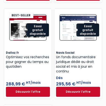
Dès
440,58 €
HT/mois
BEST-SELLER
Essai
Essai
gratuit
gratuit
disponible
disponible
Dalloz.fr
Navis Social
Optimisez vos recherches
Un fonds documentaire
pour gagner du temps au
juridique dédié au droit
quotidien
social et mis à jour en
continu
Dès
HT/mois
HT/mois
288,99 €
295,56 €
Découvrir l'offre
Découvrir l'offre
Dalloz.fr à partir de 288,99 €
HT/mois
Navis Social à part
Dès
295,56 €
HT/mois