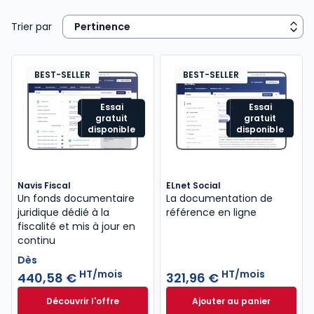
Trier par
BEST-SELLER
BEST-SELLER
Essai
Essai
gratuit
gratuit
disponible
disponible
Navis Fiscal
ELnet Social
Un fonds documentaire
La documentation de
juridique dédié à la
référence en ligne
fiscalité et mis à jour en
continu
Dès
HT/mois
HT/mois
440,58 €
321,96 €
Découvrir l'offre
Ajouter au panier
Navis Fiscal à partir de
ELnet Social à 321