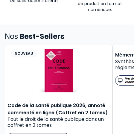
De satisfactions clients
de produit en format
numérique.
Nos
Best-Sellers
NOUVEAU
BEST-
Mément
Synthès
régleme
Versi
com
Code de la santé publique 2026, annoté
commenté en ligne (Coffret en 2 tomes)
Tout le droit de la santé publique dans un
coffret en 2 tomes