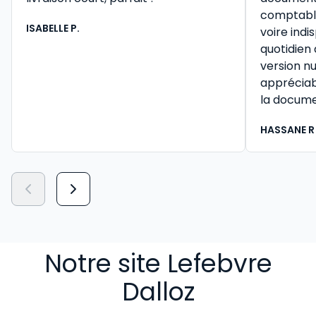
comptable 
ISABELLE P.
voire ind
quotidien
version n
appréciab
la docume
HASSANE R
Notre site Lefebvre
Dalloz