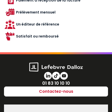
Paiement à réception de la facture
Prélèvement mensuel
Un éditeur de référence
Satisfait ou remboursé
Numéro de téléphone
01 83 10 10 10
Contactez-nous