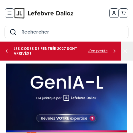
Allez au contenu
LES CODES DE RENTRÉE 2027 SONT
J'en profite
ARRIVÉS !
her le sous-menu Vos métiers
her le sous-menu Vos besoins