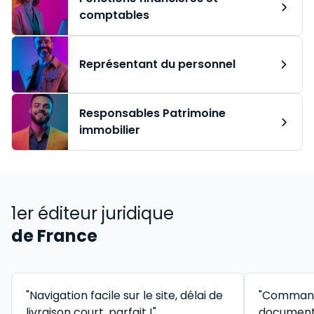
comptables
Représentant du personnel
Responsables Patrimoine
immobilier
1er éditeur juridique
de France
"Navigation facile sur le site, délai de
"Command
livraison court, parfait !"
documenta