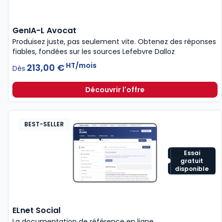
GenIA-L Avocat
Produisez juste, pas seulement vite.​ Obtenez des réponses
fiables, fondées sur les sources Lefebvre Dalloz
HT/mois
213,00 €
Dès
Découvrir l'offre
GenIA-L A
BEST-SELLER
Essai
gratuit
disponible
ELnet Social
La documentation de référence en ligne