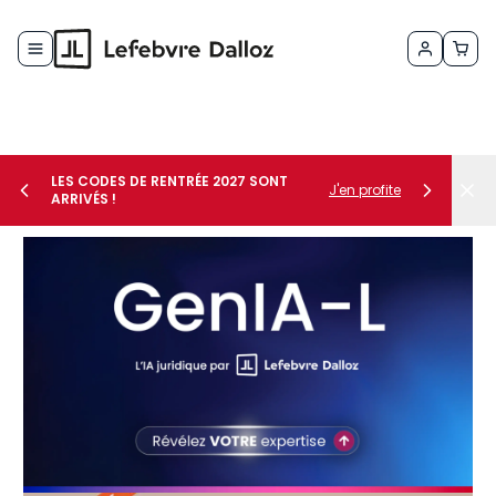
Allez au contenu
LES CODES DE RENTRÉE 2027 SONT
J'en profite
ARRIVÉS !
her le sous-menu Vos métiers
her le sous-menu Vos besoins