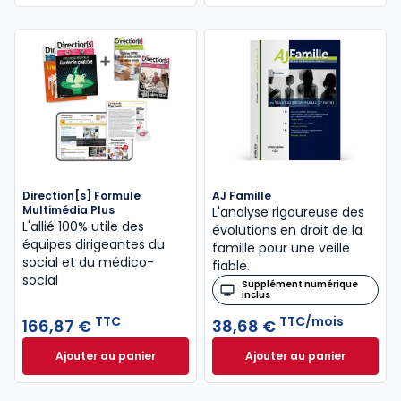
Direction[s] Formule
AJ Famille
Multimédia Plus
L'analyse rigoureuse des
L'allié 100% utile des
évolutions en droit de la
équipes dirigeantes du
famille pour une veille
social et du médico-
fiable.
social
Supplément numérique
inclus
TTC
TTC/mois
166,87 €
38,68 €
Ajouter au panier
Ajouter au panier
Direction[s] Formule Multimédia Plus à 166,87 € TT
AJ Famille à 38,68