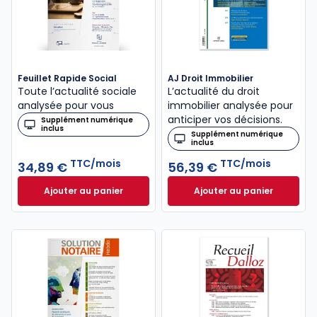
Feuillet Rapide Social
AJ Droit Immobilier
Toute l’actualité sociale
L’actualité du droit
analysée pour vous
immobilier analysée pour
anticiper vos décisions.
Supplément numérique
inclus
Supplément numérique
inclus
TTC/mois
TTC/mois
34,89 €
56,39 €
Ajouter au panier
Ajouter au panier
Feuillet Rapide Social à 34,89 €
TTC/mois
AJ Droit Immobilie