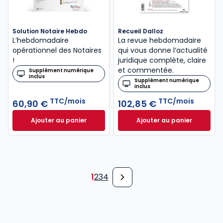
Solution Notaire Hebdo
Recueil Dalloz
L’hebdomadaire
La revue hebdomadaire
opérationnel des Notaires
qui vous donne l’actualité
!
juridique complète, claire
et commentée.
Supplément numérique
inclus
Supplément numérique
inclus
TTC/mois
TTC/mois
60,90 €
102,85 €
Ajouter au panier
Ajouter au panier
Solution Notaire Hebdo à 60,90 €
Recueil Dalloz à 1
TTC/mois
1
2
3
4