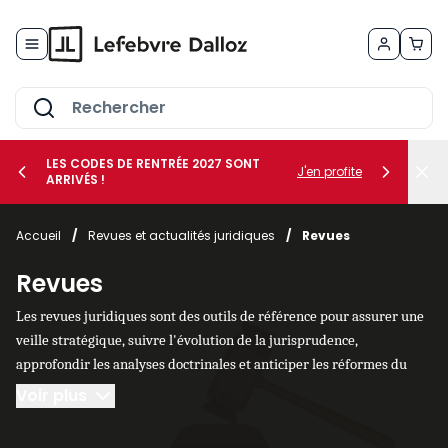
Allez au contenu
LES CODES DE RENTRÉE 2027 SONT
J'en profite
ARRIVÉS !
her le sous-menu Vos métiers
Accueil
/
Revues et actualités juridiques
/
Revues
her le sous-menu Vos besoins
Revues
Les revues juridiques sont des outils de référence pour assurer une
veille stratégique, suivre l'évolution de la jurisprudence,
approfondir les analyses doctrinales et anticiper les réformes du
droit. Cette page rassemble une sélection de publications
Voir plus
spécialisées adaptées aux juristes, avocats,
étudiants en droit
et
professionnels souhaitant maintenir un haut niveau d'expertise