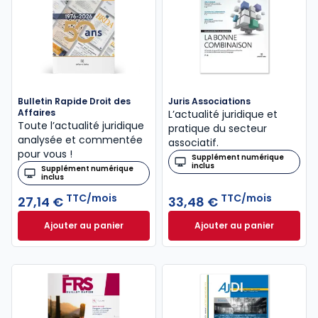
Bulletin Rapide Droit des
Juris Associations
Affaires
L’actualité juridique et
Toute l’actualité juridique
pratique du secteur
analysée et commentée
associatif.
pour vous !
Supplément numérique
inclus
Supplément numérique
inclus
TTC/mois
TTC/mois
27,14 €
33,48 €
Ajouter au panier
Ajouter au panier
Bulletin Rapide Droit des Affaires à 27,14 €
Juris Associations
TTC/mo