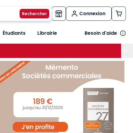
Connexion
Étudiants
Librairie
Besoin d'aide
os métiers
her le sous-menu Vos besoins