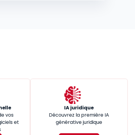
nelle
IA juridique
de vos
Découvrez la première IA
iciels et
générative juridique
s