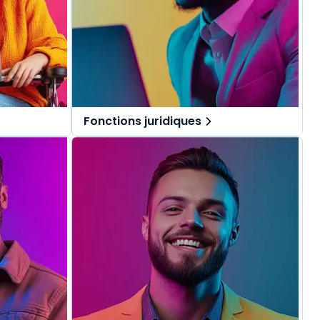
Fonctions juridiques
pécialement
Des solutions tout-en-un, spécialement
.
pensées pour les fonctions juridiques.
repérer dans
Une offre globale pour vous repérer dans
vos missions au quotidien.