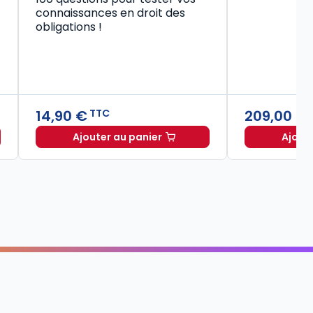
connaissances en droit des
obligations !
14,90 €
209,00 €
TTC
Ajouter au panier
Ajout
Code civil 2027, annoté à TTC