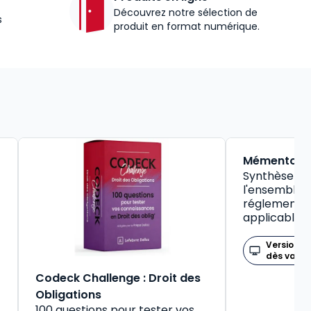
Découvrez notre sélection de
s
produit en format numérique.
BEST-SELLER
Mémento So
Synthèse pr
l'ensemble d
réglementat
applicable
Version n
dès valid
Codeck Challenge : Droit des
Obligations
100 questions pour tester vos