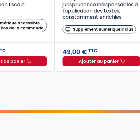
on fiscale
jurisprudence indispensables à
l'application des textes,
constamment enrichies.
umérique accessible
ation de la commande
Supplément numérique inclus
49,00 €
TC
TTC
r au panier
Ajouter au panier
Mémento Fiscal 2026 à TTC
Code de la santé publique 2026, annoté commenté en ligne (Coffret en 2 tomes) à TTC