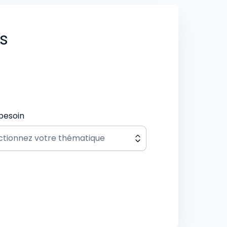
us
besoin