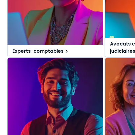
Avocats e
Experts-comptables
judiciaire
Des solutions tout-en-un, spécialement
Des solutio
pensées pour l'expert-comptable et ses
pensées pou
collaborateurs.
judiciaires.
Une offre globale pour vous repérer dans
Une offre g
vos missions au quotidien.
vos mission