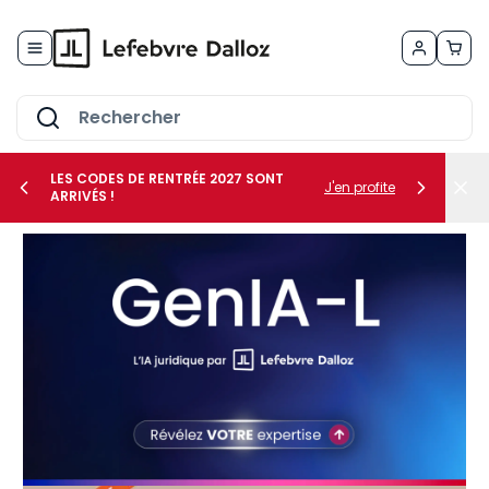
Allez au contenu
LES CODES DE RENTRÉE 2027 SONT
J'en profite
ARRIVÉS !
her le sous-menu Vos métiers
her le sous-menu Vos besoins