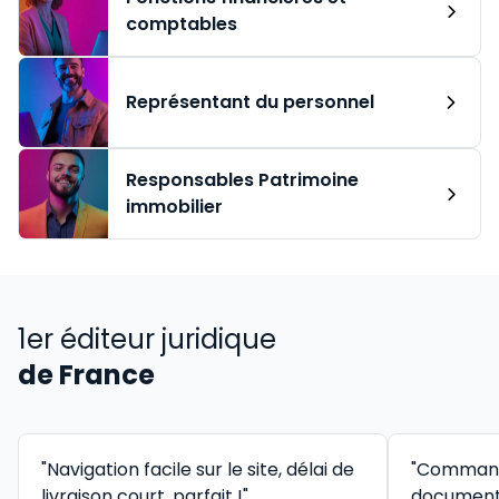
comptables
Représentant du personnel
Responsables Patrimoine
immobilier
1er éditeur juridique
de France
"Navigation facile sur le site, délai de
"Command
livraison court, parfait !"
documenta