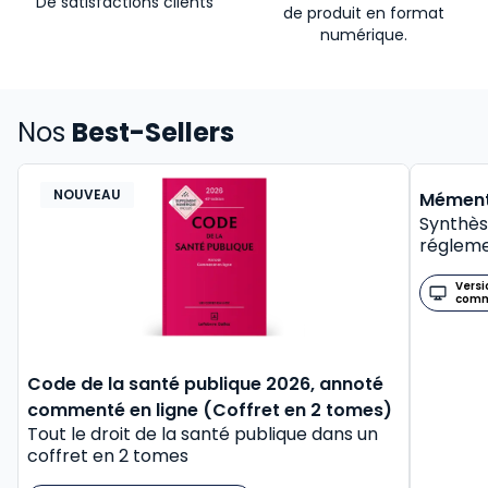
De satisfactions clients
de produit en format
numérique.
Nos
Best-Sellers
NOUVEAU
BEST-
Mément
Synthès
régleme
Versi
com
Code de la santé publique 2026, annoté
commenté en ligne (Coffret en 2 tomes)
Tout le droit de la santé publique dans un
coffret en 2 tomes