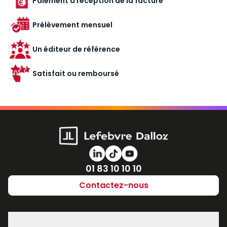
Paiement à réception de la facture
Prélèvement mensuel
Un éditeur de référence
Satisfait ou remboursé
Numéro de téléphone
01 83 10 10 10
Contactez-nous