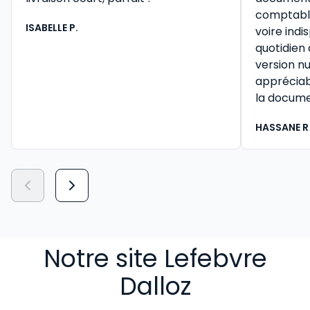
comptable 
ISABELLE P.
voire ind
quotidien
version n
appréciab
la docume
HASSANE R
Notre site Lefebvre
Dalloz